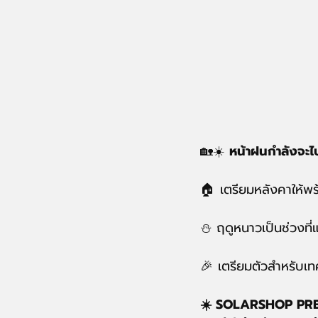
🏡☀️ 
หน้าฝนกำลังจะไ
🏠 เตรียมหลังคาให้พร
⛄️ ฤดูหนาวเป็นช่วงที
🎉 เตรียมตัวสำหรับเท
☀️ SOLARSHOP PR