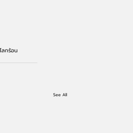
โลกร
้อน 
See All