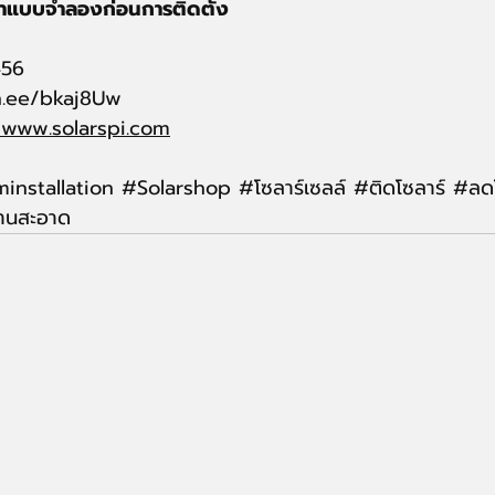
ทำแบบจำลองก่อนการติดตั้ง
456
in.ee/bkaj8Uw
/www.solarspi.com
installation
#Solarshop
#โซลาร
์เซลล์ 
#ต
ิดโซลาร์ 
#ลด
งานสะอาด