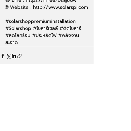
🟢 Line : https://lin.ee/bkaj8Uw
🌐 Website : 
http://www.solarspi.com
#solarshoppremiuminstallation
#Solarshop
#โซลาร
์เซลล์ 
#ต
ิดโซลาร์ 
#ลดโลกร
้อน 
#ประหย
ัดไฟ 
#พล
ังงาน
สะอาด
Recent Posts
See All